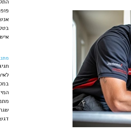
התקנ
פופו
אנשי
בטלו
אישי
מתנו
חגיג
לאיר
במסג
המיו
מתנו
שגרת
דגש