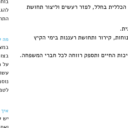
בוחר
 הכללית בחלל, לפזר רעשים וליצור תחושת
להגי
התרג
ית.
וחות, קירור ותחושת רעננות בימי הקיץ
מה ל
במצב
ות החיים ותספק רווחה לכל חברי המשפחה.
בצור
על כ
עשוי
נוספ
לטפל
איך 
יש ל
ואתם