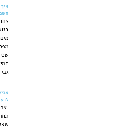
איך 
חשמל
אחת 
בנוש
מים,
מפסי
שכי
המים
גבי
צביע
לדעת
צביע
תחוש
שאנח