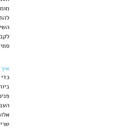
מומח
להת
השיר
לקבל
סתימ
איך 
כדי 
ביות
פנים
העבו
אלומ
שריו