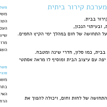
ערכת קירור ביתית
משלו
משלו
ירור בבית.
הטוב
 ובעיתוי הנכון,
העסק
 על התחושה של חום במהלך ימי הקיץ החמים.
שיש 
מרוצ
השגת
בבית, כמו סלון, חדרי שינה ומטבח.
יפה עם עיצוב הבית ומוסיף לו מראה אסתטי
משרד
סוגי
משרד
בתרג
האינ
תחושה של לחות וחום, ויכולה להפוך את
הרחו