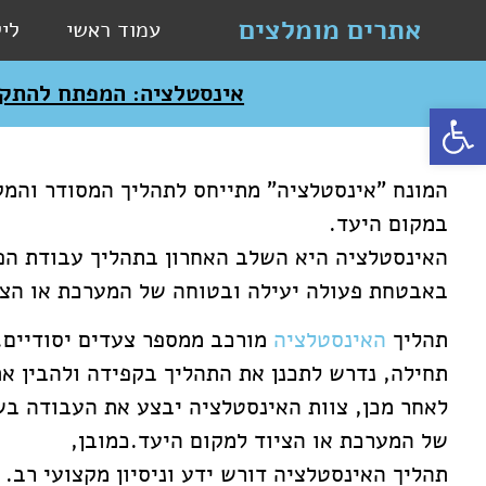
אתרים מומלצים
עמוד ראשי
לי
אינסטלציה: המפתח להתק
פתח סרגל נגישות
המונח "אינסטלציה" מתייחס לתהליך המסודר והמקצ
במקום היעד.
האינסטלציה היא השלב האחרון בתהליך עבודת הפ
באבטחת פעולה יעילה ובטוחה של המערכת או הצי
תהליך
האינסטלציה
מורכב ממספר צעדים יסודיים.
תחילה, נדרש לתכנן את התהליך בקפידה ולהבין א
לאחר מכן, צוות האינסטלציה יבצע את העבודה ב
של המערכת או הציוד למקום היעד.כמובן,
תהליך האינסטלציה דורש ידע וניסיון מקצועי רב.